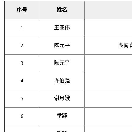
序号
姓名
1
王亚伟
2
陈元平
湖南省
3
陈元平
4
许伯强
5
谢月娥
6
季颖