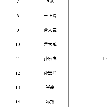
7
季颖
8
王正岭
9
曹大威
10
曹大威
11
孙宏祥
江
12
孙宏祥
13
崔森
14
冯旭