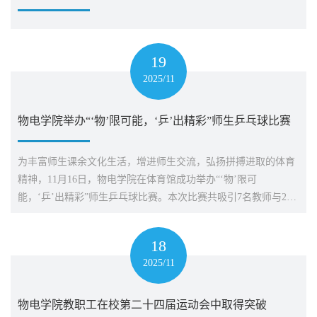
19
2025/11
物电学院举办“‘物’限可能，‘乒’出精彩”师生乒乓球比赛
为丰富师生课余文化生活，增进师生交流，弘扬拼搏进取的体育
精神，11月16日，物电学院在体育馆成功举办“‘物’限可
能，‘乒’出精彩”师生乒乓球比赛。本次比赛共吸引7名教师与23
名学生参与，师生同台竞技，现场气氛热烈。比赛采用淘汰制进
行。赛场上，选手们精神饱满、斗志昂扬，发球、接球、扣杀等
18
精彩瞬间不断涌现，充分展现出敢于拼搏、...
2025/11
物电学院教职工在校第二十四届运动会中取得突破