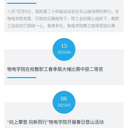
11月7日至8日，我校第二十四届运动会在东山操场顺利举行。在
物电学院党委、行政的正确指导下，院工会的精心组织下，教职
工运动员们团结一心、奋勇争先，物电学院教工取得竞技比赛项
目总分第2名、团体总分第3名的好成绩，实现新突破！运动会
上，运动健儿们奋力拼搏，勇往直前。在田径项目中，潘金彪、
15
徐桂东和童先奇在男B跳远和男A跳远中分别...
2025/04
物电学院在校教职工春季跳大绳比赛中获二等奖
06
2025/03
“向上攀登 向新而行”物电学院开展春日登山活动